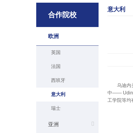
意大利
合作院校
欧洲
英国
法国
西班牙
乌迪内
中—— Udi
意大利
工学院等均
瑞士
亚洲