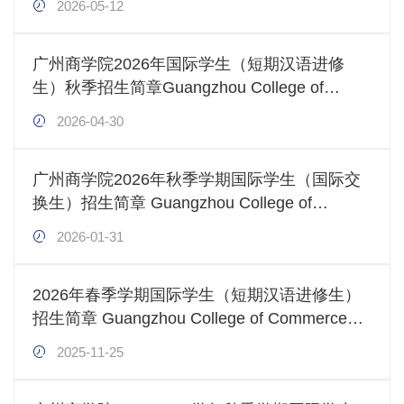
2026-05-12
Program) Enrollment Brochure in Fall
Semester of 2026
广州商学院2026年国际学生（短期汉语进修
生）秋季招生简章Guangzhou College of
Commerce International Students (Short-term
2026-04-30
Chinese Language Program) Enrollment
Brochure in Fall Semester of 2026
广州商学院2026年秋季学期国际学生（国际交
换生）招生简章 Guangzhou College of
Commerce International Students
2026-01-31
(International Exchange Students) Enrollment
Brochure inFall Semester of 2026
2026年春季学期国际学生（短期汉语进修生）
招生简章 Guangzhou College of Commerce
International Students (Short-term Chinese
2025-11-25
Language Program) Enrollment Brochure in
Spring Semester of 2026