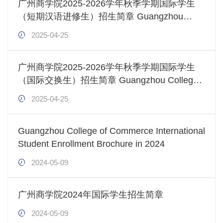
广州商学院2025-2026学年秋季学期国际学生
（短期汉语进修生）招生简章 Guangzhou
College of Commerce International
2025-04-25
Students (Short-term Chinese Language
Program) Enrollment Brochure in Fall
广州商学院2025-2026学年秋季学期国际学生
Semester, Academic Year 2025-2026
（国际交换生）招生简章 Guangzhou College
of Commerce International Students
2025-04-25
(International Exchange Students) Enrollment
Brochure in Fall Semester, Academic Year
Guangzhou College of Commerce International
2025-2026
Student Enrollment Brochure in 2024
2024-05-09
广州商学院2024年国际学生招生简章
2024-05-09