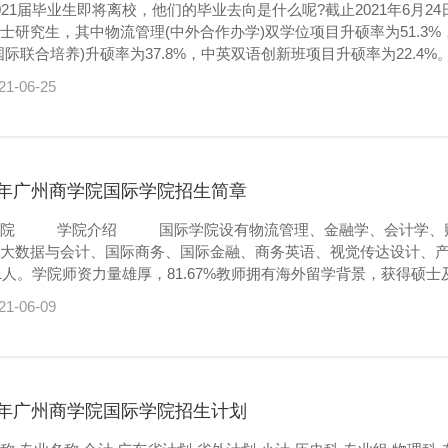
1届毕业生即将离校，他们的毕业去向是什么呢?截止2021年6月2
士研究生，其中物流管理(中外合作办学)双学位项目升硕率为51.3%
联合培养)升硕率为37.8%，中英双语创新班项目升硕率为22.4%。 值得关注的是，物流管理（中外合
位项目升硕学生中有80%被2021QS世界排名前100院校录取。 国际学院升硕学生刻苦努力学习和付出
21-06-25
汗水，同时也离不开全院师生长期...
21年广州商学院国际学院招生简章
、国际商务、软件工程等六个本科
大数据与会计、国际商务、国际金融、商务英语、视觉传达设计、
51人。学院师资力量雄厚，81.67%教师拥有海外留学背景，获得硕
良好的办学条件、丰富的国际教育资源和高素质的师资及项目管理
21-06-09
界名校合作，通过中外合作办学项目（与澳...
21年广州商学院国际学院招生计划