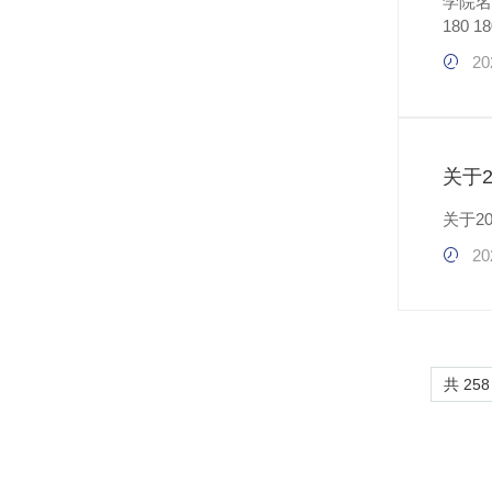
学院名称 专业名称 合计 广东省计划 省外计划 小计 历史科 专业组 物理科 专业组
20
关于
关于2
20
共 258