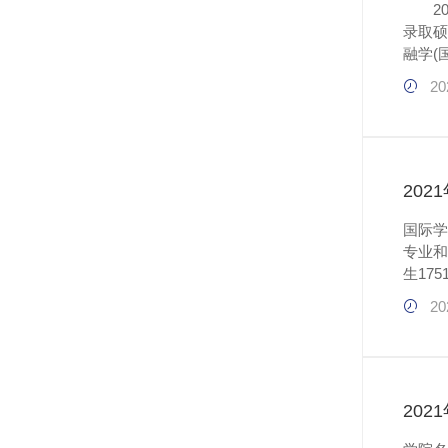
202
录取硕
融学(国际
办学）双学
20
了辛勤
20
国际学院 学院介绍 国际学院设有物流管理、金融学、会计学、财务管理
专业和
生17
托学校
20
余所世
20